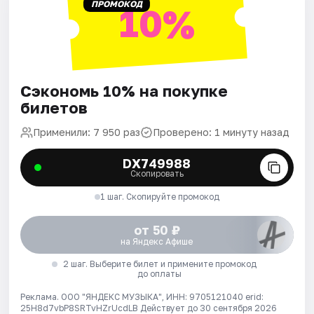
ПРОМОКОД
10%
Сэкономь 10% на покупке
билетов
Применили: 7 950 раз
Проверено: 1 минуту назад
DX749988
Скопировать
1 шаг. Скопируйте промокод
от 50 ₽
на Яндекс Афише
2 шаг. Выберите билет и примените промокод
до оплаты
Реклама. ООО "ЯНДЕКС МУЗЫКА", ИНН: 9705121040 erid:
25H8d7vbP8SRTvHZrUcdLB
Действует до 30 сентября 2026