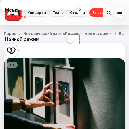
Меню
×
Концерты
Театр
Стендап
Выставки
Квест
Пермь
Концерты
Пермь
Исторический парк «Россия — моя история»
Выст
Ночной режим
☀
☾
Театр
Стендап
0+
Выставки
Квесты
Экскурсии
Спорт
События