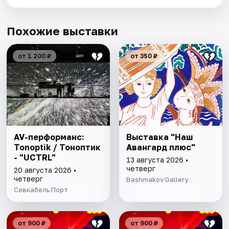
Похожие выставки
от 1 200 ₽
от 350 ₽
AV-перформанс:
Выставка "Наш
Tonoptik / Тоноптик
Авангард плюс"
- "UCTRL"
13 августа 2026 •
четверг
20 августа 2026 •
четверг
Bashmakov Gallery
Севкабель Порт
от 900 ₽
от 900 ₽