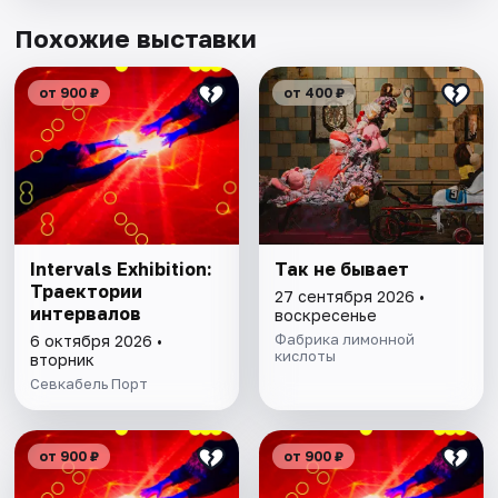
Похожие выставки
от 900 ₽
от 400 ₽
Intervals Exhibition:
Так не бывает
Траектории
27 сентября 2026 •
интервалов
воскресенье
Фабрика лимонной
6 октября 2026 •
кислоты
вторник
Севкабель Порт
от 900 ₽
от 900 ₽