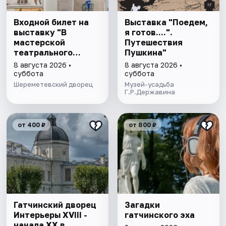
Входной билет на
Выставка "Поедем,
выставку "В
я готов....".
мастерской
Путешествия
театрального
Пушкина"
художника"
8 августа 2026 •
8 августа 2026 •
суббота
суббота
Шереметевский дворец
Музей-усадьба
Г.Р.Державина
от 400 ₽
от 800 ₽
Гатчинский дворец
Загадки
Интерьеры ХVIII -
гатчинского эха
начала ХХ в.