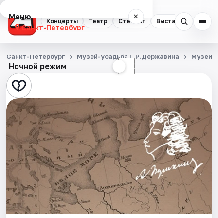
Меню
×
Концерты
Театр
Стендап
Выставки
Квест
Санкт-Петербург
Концерты
Санкт-Петербург
Музей-усадьба Г.Р.Державина
Музеи
Ночной режим
☀
☾
Театр
Стендап
Выставки
Квесты
Экскурсии
Спорт
События