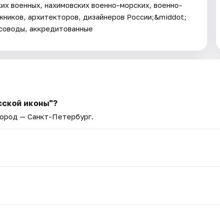
их военных, нахимовских военно-морских, военно-
жников, архитекторов, дизайнеров России;&middot;
соводы, аккредитованные
сской иконы"?
Город — Санкт-Петербург.