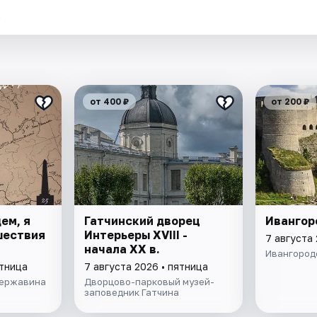
.
от 400 ₽
от 200 ₽
ем, я
Гатчинский дворец
Ивангор
ешествия
Интерьеры ХVIII -
7 августа 
начала ХХ в.
Ивангород
ятница
7 августа 2026 • пятница
Державина
Дворцово-парковый музей-
заповедник Гатчина