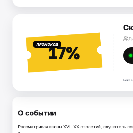
Города
Ск
Площадки
П
Артисты
ПРОМОКОД
17%
Рейтинги
Рекла
О событии
Рассматривая иконы XVI–XX столетий, слушатель с