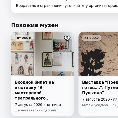
Возрастные ограничения уточняйте у организаторов
Похожие музеи
от 200 ₽
от 200 ₽
Входной билет на
Выставка "Поед
выставку "В
готов....". Пут
мастерской
Пушкина"
театрального
7 августа 2026 • п
художника"
7 августа 2026 • пятница
Музей-усадьба Г.Р.
Шереметевский дворец