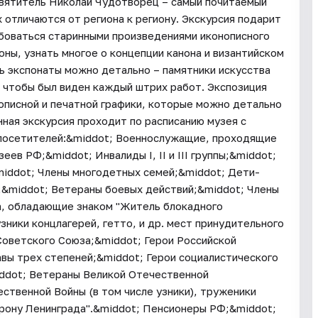
 святитель Николай Чудотворец – самый почитаемый
х отличаются от региона к региону. Экскурсия подарит
боваться старинными произведениями иконописного
ны, узнать многое о концепции канона и византийском
ь экспонаты можно детально – памятники искусства
– чтобы был виден каждый штрих работ. Экспозиция
описной и печатной графики, которые можно детально
ая экскурсия проходит по расписанию музея с
 посетителей:&middot; Военнослужащие, проходящие
ев РФ;&middot; Инвалиды I, II и III группы;&middot;
iddot; Члены многодетных семей;&middot; Дети-
;&middot; Ветераны боевых действий;&middot; Члены
, обладающие знаком "Житель блокадного
ники концлагерей, гетто, и др. мест принудительного
Советского Союза;&middot; Герои Российской
вы трех степеней;&middot; Герои социалистического
ddot; Ветераны Великой Отечественной
ственной Войны (в том числе узники), труженики
орону Ленинграда".&middot; Пенсионеры РФ;&middot;