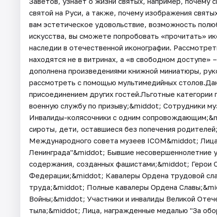
Заветов, узнает о жизни святых, например, почему
святой на Руси, а также, почему изображения святы
вам эстетическое удовольствие, возможность полю
искусства, вы сможете попробовать «прочитать» ико
наследии в отечественной иконографии. Рассмотрет
находятся не в витринах, а «в свободном доступе» 
дополнена произведениями книжной миниатюры, рук
рассмотреть с помощью мультимедийных столов.Данн
присоединением других гостей.Льготные категории
военную службу по призыву;&middot; Сотрудники музе
Инвалиды-колясочники с одним сопровождающим;&m
сироты, дети, оставшиеся без попечения родителей
Международного совета музеев ICOM&middot; Лица
Ленинграда"&middot; Бывшие несовершеннолетние уз
содержания, созданных фашистами;&middot; Герои 
Федерации;&middot; Кавалеры Ордена трудовой сла
труда;&middot; Полные кавалеры Ордена Славы;&mi
Войны;&middot; Участники и инвалиды Великой Отече
тыла;&middot; Лица, награжденные медалью "За об