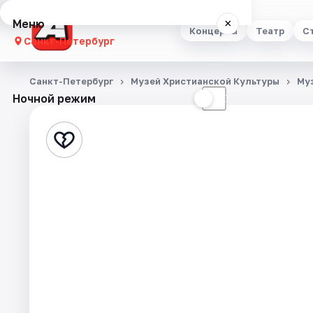
Меню
×
Концерты
Театр
С
Санкт-Петербург
Концерты
Санкт-Петербург
Музей Христианской Культуры
Му
Ночной режим
☀
☾
Театр
Стендап
Выставки
Квесты
Экскурсии
Спорт
События