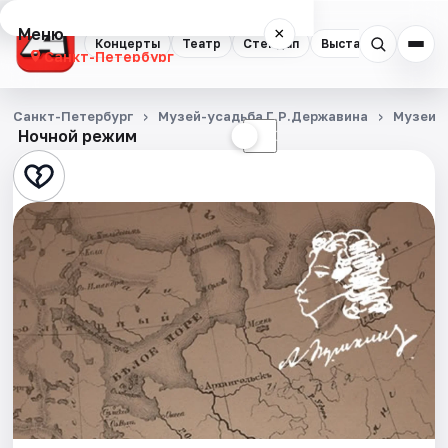
Меню
×
Концерты
Театр
Стендап
Выставки
Квест
Санкт-Петербург
Концерты
Санкт-Петербург
Музей-усадьба Г.Р.Державина
Музеи
Ночной режим
☀
☾
Театр
Стендап
Выставки
Квесты
Экскурсии
Спорт
События