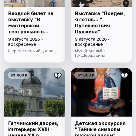
Входной билет на
Выставка "Поедем,
выставку "В
я готов....".
мастерской
Путешествия
театрального
Пушкина"
художника"
9 августа 2026 •
9 августа 2026 •
воскресенье
воскресенье
Шереметевский дворец
Музей-усадьба
Г.Р.Державина
от 400 ₽
от 600 ₽
Гатчинский дворец
Детская экскурсия
Интерьеры ХVIII -
"Тайные символы
начала ХХ в.
русской иконы"