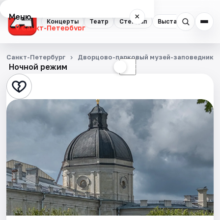
Меню
×
Концерты
Театр
Стендап
Выставки
Квест
Санкт-Петербург
Концерты
Санкт-Петербург
Дворцово-парковый музей-заповедник Г
Ночной режим
☀
☾
Театр
Стендап
Выставки
Квесты
Экскурсии
Спорт
События