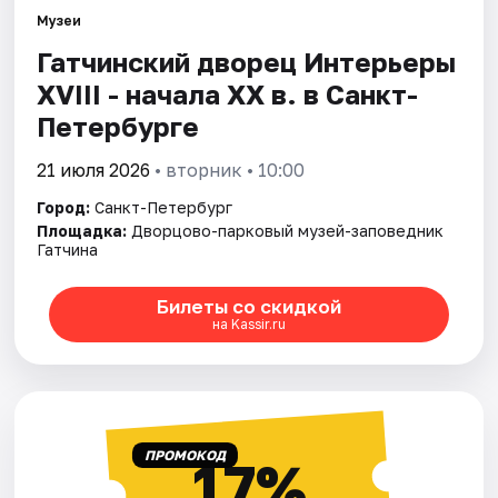
Музеи
Гатчинский дворец Интерьеры
Города
ХVIII - начала ХХ в. в Санкт-
Площадки
Петербурге
Артисты
21 июля 2026
• вторник • 10:00
Город:
Санкт-Петербург
Рейтинги
Площадка:
Дворцово-парковый музей-заповедник
Гатчина
Билеты со скидкой
на Kassir.ru
ПРОМОКОД
17%