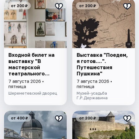
от 200 ₽
от 200 ₽
Входной билет на
Выставка "Поедем,
выставку "В
я готов....".
мастерской
Путешествия
театрального
Пушкина"
художника"
7 августа 2026 •
7 августа 2026 •
пятница
пятница
Шереметевский дворец
Музей-усадьба
Г.Р.Державина
от 400 ₽
от 200 ₽