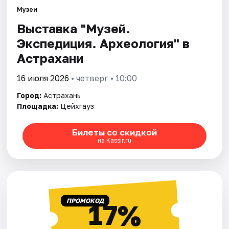
Музеи
Выставка "Музей.
Города
Экспедиция. Археология" в
Площадки
Астрахани
Артисты
16 июля 2026
• четверг • 10:00
Город:
Астрахань
Рейтинги
Площадка:
Цейхгауз
Билеты со скидкой
на Kassir.ru
ПРОМОКОД
17%