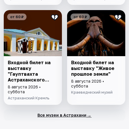
от 60 ₽
от 60 ₽
Входной билет на
Входной билет на
выставку
выставку "Живое
"Гауптвахта
прошлое земли"
Астраханского
8 августа 2026 •
гарнизона. XIX в."
суббота
8 августа 2026 •
суббота
Краеведческий музей
Астраханский Кремль
→
Все музеи в Астрахани