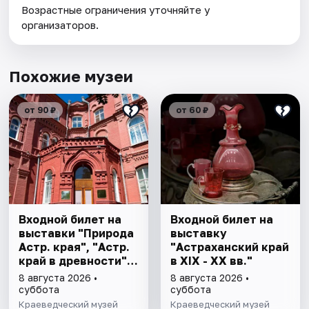
Возрастные ограничения уточняйте у
организаторов.
Похожие музеи
от 90 ₽
от 60 ₽
Входной билет на
Входной билет на
выставки "Природа
выставку
Астр. края", "Астр.
"Астраханский край
край в древности",
в XIX - XX вв."
"Заселение Астр.
8 августа 2026 •
8 августа 2026 •
края"
суббота
суббота
Краеведческий музей
Краеведческий музей