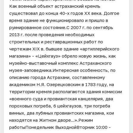
Как военный объект астраханский кремль
существовал до конца 40-х годов XX века. Долгое
время здание не функционировало и пришло в
руинированное состояние.С 2007 г. по сентябрь
2013 г. после проведения необходимых
строительных и реставрационных работ по
чертежам XIX в. бывшее здание «артиллерийского
магазина» - «Цейхгауз» обрело новую жизнь, как
музейно-выставочный комплекс Астраханского
музея-заповедника.Интересная особенность, по
описанию города Астрахани, составленному
академиком Н.Я. Озерецковским в 1783 году, на
территории кремля располагаются здания комиссии
«военного суда и провиантская канцелярия, два
пороховых погреба, 6 цейхгаузов, три погреба
винных, два лубяных провиантских магазина, кои
находятся на Житном дворе...».Режим
работыПонедельник ВыходнойВторник 10:00 -