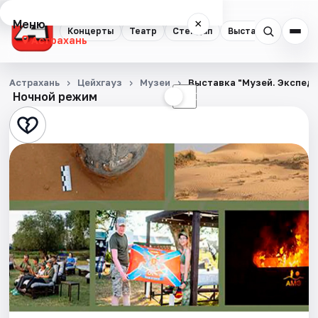
Меню
×
Концерты
Театр
Стендап
Выставки
Квест
Астрахань
Концерты
Астрахань
Цейхгауз
Музеи
Выставка "Музей. Экспеди
Ночной режим
☀
☾
Театр
Стендап
Выставки
Квесты
Экскурсии
Спорт
События