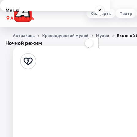
Меню
×
Концерты
Театр
Астрахань
Концерты
Астрахань
Краеведческий музей
Музеи
Входной 
Ночной режим
☀
☾
Театр
Стендап
Выставки
Квесты
Экскурсии
Спорт
События