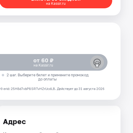
на Kassir.ru
от 60 ₽
на Kassir.ru
2 шаг. Выберите билет и примените промокод
до оплаты
 erid: 25H8d7vbP8SRTvHZrUcdLB.
Действует до 31 августа 2026
Адрес