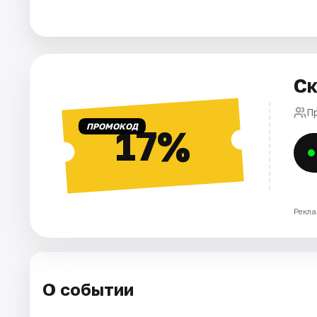
Города
Площадки
Ск
Артисты
П
ПРОМОКОД
17%
Рейтинги
Рекла
О событии