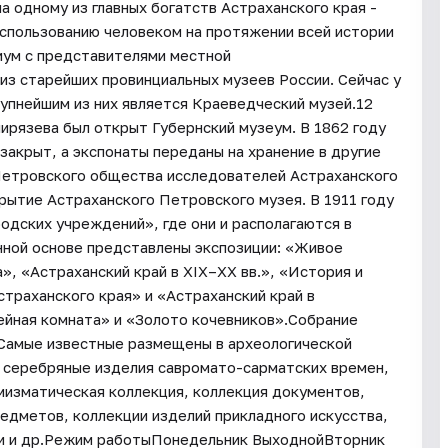
 одному из главных богатств Астраханского края -
использованию человеком на протяжении всей истории
риум с представителями местной
из старейших провинциальных музеев России. Сейчас у
рупнейшим из них является Краеведческий музей.12
ирязева был открыт Губернский музеум. В 1862 году
закрыт, а экспонаты переданы на хранение в другие
Петровского общества исследователей Астраханского
рытие Астраханского Петровского музея. В 1911 году
одских учреждений», где они и располагаются в
нной основе представлены экспозиции: «Живое
, «Астраханский край в XIX–XX вв.», «История и
траханского края» и «Астраханский край в
ейная комната» и «Золото кочевников».Собрание
 Самые известные размещены в археологической
и серебряные изделия савромато-сарматских времен,
мизматическая коллекция, коллекция документов,
едметов, коллекции изделий прикладного искусства,
ии и др.Режим работыПонедельник ВыходнойВторник