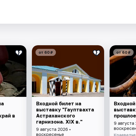
.
от 60 ₽
от 60 ₽
на
Входной билет на
Входной
выставку "Гауптвахта
выставк
край в
Астраханского
прошлое
гарнизона. XIX в."
9 августа 
воскресе
9 августа 2026 •
воскресенье
Краеведче