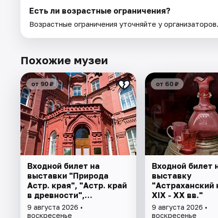
Есть ли возрастные ограничения?
Возрастные ограничения уточняйте у организаторов
Похожие музеи
от 90 ₽
от 60 ₽
Входной билет на
Входной билет 
выставки "Природа
выставку
Астр. края", "Астр. край
"Астраханский 
в древности",
XIX - XX вв."
"Заселение Астр. края"
9 августа 2026 •
9 августа 2026 •
воскресенье
воскресенье