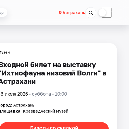
☀
☾
Астрахань
щё
Музеи
Входной билет на выставку
"Ихтиофауна низовий Волги" в
Астрахани
18 июля 2026
• суббота • 10:00
Город:
Астрахань
Площадка:
Краеведческий музей
Билеты со скидкой