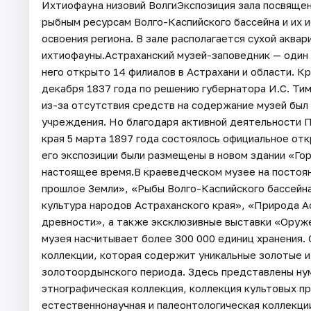
Ихтиофауна низовий ВолгиЭкспозиция зала посвящена
рыбным ресурсам Волго-Каспийского бассейна и их 
освоения региона. В зале располагается сухой аква
ихтиофауны.Астраханский музей-заповедник — один 
него открыто 14 филиалов в Астрахани и области. К
декабря 1837 года по решению губернатора И.С. Тим
из-за отсутствия средств на содержание музей был 
учреждения. Но благодаря активной деятельности 
края 5 марта 1897 года состоялось официальное отк
его экспозиции были размещены в новом здании «Гор
настоящее время.В краеведческом музее на постоя
прошлое Земли», «Рыбы Волго-Каспийского бассейна»
культура народов Астраханского края», «Природа Ас
древности», а также эксклюзивные выставки «Оруж
музея насчитывает более 300 000 единиц хранения.
коллекции, которая содержит уникальные золотые 
золотоордынского периода. Здесь представлены ну
этнографическая коллекция, коллекция культовых пр
естественнонаучная и палеонтологическая коллекц