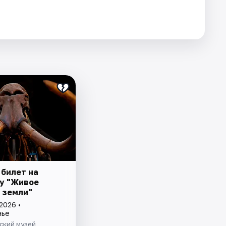
 билет на
у "Живое
 земли"
2026 •
нье
ский музей