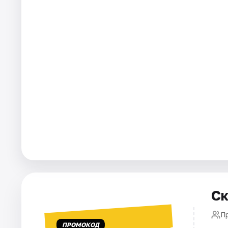
Города
Площадки
Артисты
Рейтинги
Ск
П
ПРОМОКОД