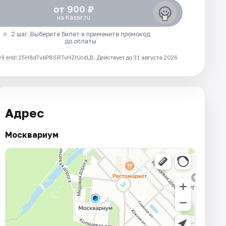
от 900 ₽
на Kassir.ru
2 шаг. Выберите билет и примените промокод
до оплаты
 erid: 25H8d7vbP8SRTvHZrUcdLB.
Действует до 31 августа 2026
Адрес
Москвариум