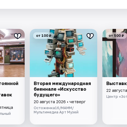
.
от 100 ₽
от 500 ₽
тоянной
Вторая международная
Выставк
биеннале «Искусство
22 август
тавок
будущего»
Центр «Зо
20 августа 2026 • четверг
пятница
Остоженка16/МАММ/
Мультимедиа Арт Музей
льный