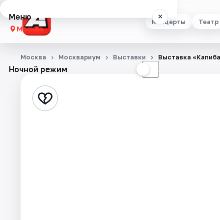
Меню
×
Концерты
Театр
Москва
Концерты
Москва
Москвариум
Выставки
Выставка «Капиб
Ночной режим
☀
☾
Театр
Стендап
Выставки
Квесты
Экскурсии
Спорт
События