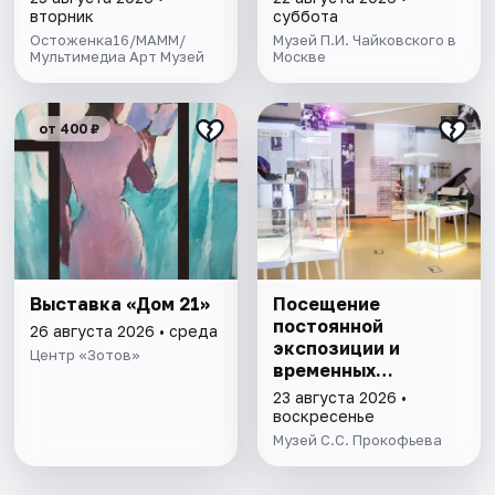
П.И. Чайковского
вторник
суббота
Остоженка16/МАММ/
Музей П.И. Чайковского в
Мультимедиа Арт Музей
Москве
от 400 ₽
Выставка «Дом 21»
Посещение
постоянной
26 августа 2026 • среда
экспозиции и
Центр «Зотов»
временных
выставок музея
23 августа 2026 •
С.С. Прокофьева
воскресенье
Музей С.С. Прокофьева