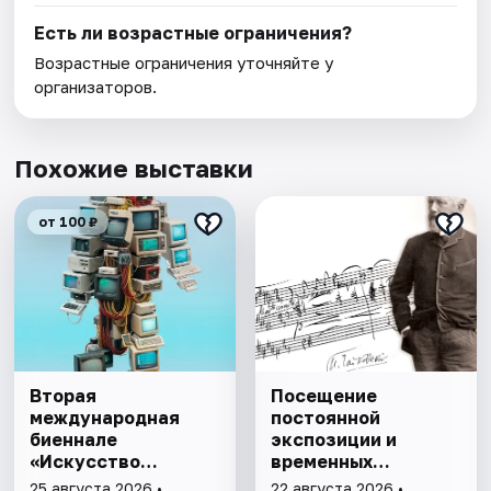
Есть ли возрастные ограничения?
Возрастные ограничения уточняйте у
организаторов.
Похожие выставки
от 100 ₽
Вторая
Посещение
международная
постоянной
биеннале
экспозиции и
«Искусство
временных
будущего»
выставок музея
25 августа 2026 •
22 августа 2026 •