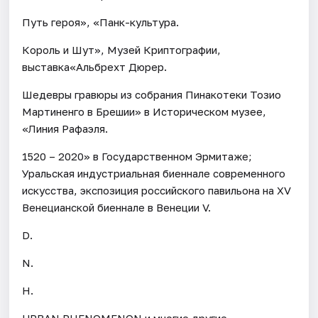
Путь героя», «Панк-культура.
Король и Шут», Музей Криптографии,
выставка«Альбрехт Дюрер.
Шедевры гравюры из собрания Пинакотеки Тозио
Мартиненго в Брешии» в Историческом музее,
«Линия Рафаэля.
1520 – 2020» в Государственном Эрмитаже;
Уральская индустриальная биеннале современного
искусства, экспозиция российского павильона на XV
Венецианской биеннале в Венеции V.
D.
N.
H.
URBAN PHENOMENON и многие другие.