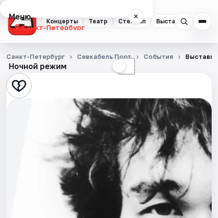
Меню
×
Концерты
Театр
Стендап
Выставки
Квест
Санкт-Петербург
Концерты
Санкт-Петербург
Севкабель Порт
События
Выставка
Ночной режим
☀
☾
Театр
Стендап
Выставки
Квесты
Экскурсии
Спорт
События