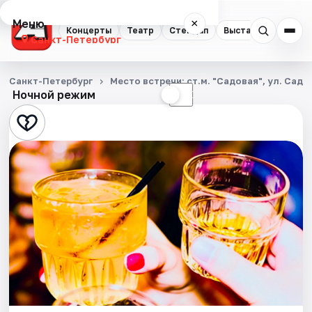
Меню
×
Концерты
Театр
Стендап
Выставки
Квест
Санкт-Петербург
Концерты
Санкт-Петербург
Место встречи: ст.м. "Садовая", ул. Садо
Ночной режим
☀
☾
Театр
Стендап
Выставки
Квесты
Экскурсии
Спорт
События