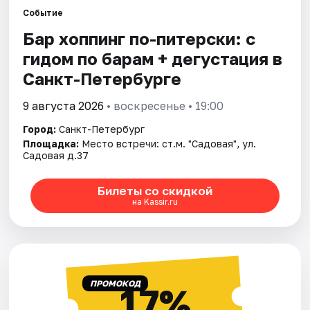
Событие
Бар хоппинг по-питерски: с
Города
гидом по барам + дегустация в
Площадки
Санкт-Петербурге
Артисты
9 августа 2026
• воскресенье • 19:00
Город:
Санкт-Петербург
Рейтинги
Площадка:
Место встречи: ст.м. "Садовая", ул.
Садовая д.37
Билеты со скидкой
на Kassir.ru
ПРОМОКОД
17%