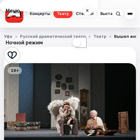
Меню
×
Концерты
Театр
Стендап
Выставки
Экску
Уфа
Концерты
Уфа
Русский драматический театр
Театр
Вышел анге
Ночной режим
☀
☾
Театр
Стендап
16+
Выставки
Экскурсии
Спорт
События