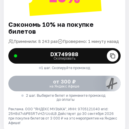
Сэкономь 10% на покупке
билетов
Применили: 8 243 раз
Проверено: 1 минуту назад
DX749988
Скопировать
1 шаг. Скопируйте промокод
от 300 ₽
на Яндекс Афише
2 шаг. Выберите билет и примените промокод
до оплаты
Реклама. ООО "ЯНДЕКС МУЗЫКА", ИНН: 9705121040 erid:
25H8d7vbP8SRTvHZrUcdLB
Действует до 30 сентября 2026
при покупке билетов от 3 000 ₽ на это мероприятие на Яндекс
Афише!