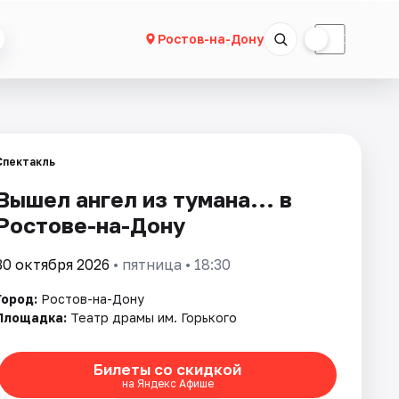
☀
☾
Ростов-на-Дону
Спектакль
Вышел ангел из тумана... в
Ростове-на-Дону
30 октября 2026
• пятница • 18:30
Город:
Ростов-на-Дону
Площадка:
Театр драмы им. Горького
Билеты со скидкой
на Яндекс Афише