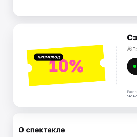
Города
Площадки
Сэ
Артисты
П
ПРОМОКОД
10%
Рейтинги
Рекла
это м
О спектакле