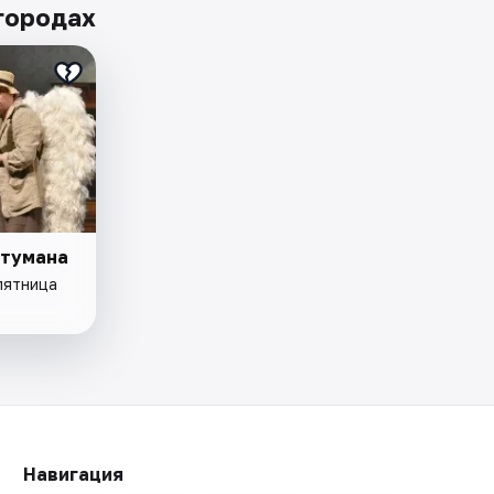
 городах
 тумана
пятница
Навигация