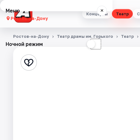
Меню
×
Концерты
Театр
С
Ростов-на-Дону
Концерты
Ростов-на-Дону
Театр драмы им. Горького
Театр
Ночной режим
☀
☾
Театр
Стендап
Выставки
Квесты
Экскурсии
Спорт
События