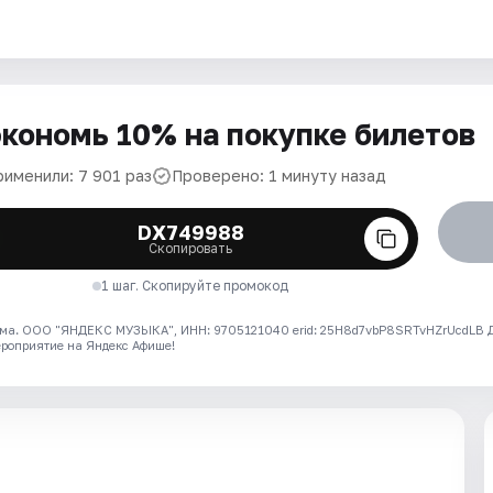
кономь 10% на покупке билетов
рименили: 7 901 раз
Проверено: 1 минуту назад
DX749988
Скопировать
1 шаг. Скопируйте промокод
ма. ООО "ЯНДЕКС МУЗЫКА", ИНН: 9705121040 erid: 25H8d7vbP8SRTvHZrUcdLB
ероприятие на Яндекс Афише!