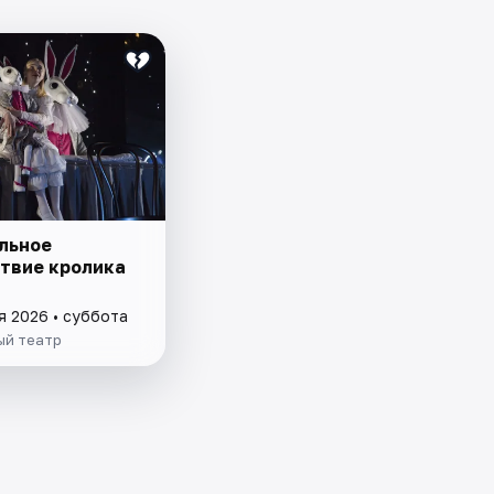
льное
твие кролика
я 2026 • суббота
й театр