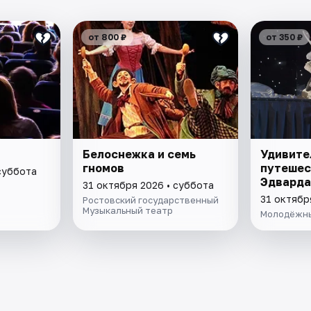
от 800 ₽
от 350 ₽
Белоснежка и семь
Удивите
гномов
путешес
суббота
Эдварда
31 октября 2026 • суббота
31 октябр
Ростовский государственный
Музыкальный театр
Молодёжны