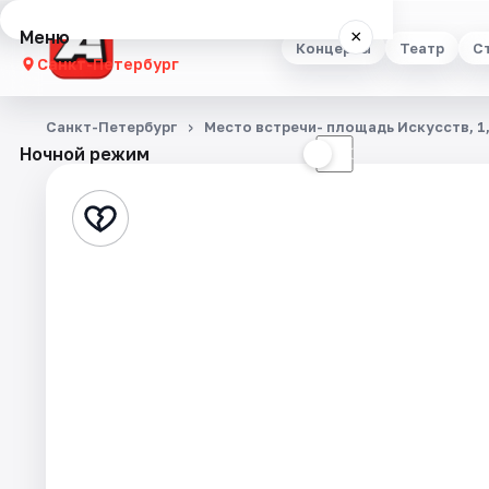
Меню
×
Концерты
Театр
С
Санкт-Петербург
Концерты
Санкт-Петербург
Место встречи- площадь Искусств, 1
Ночной режим
☀
☾
Театр
Стендап
Выставки
Квесты
Экскурсии
Спорт
События