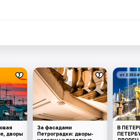
.
от 2 350 ₽
довая
За фасадами
В ПЕТЕР
е, дворы
Петроградки: дворы-
ПЕТЕРБ
колодцы и парадные
ДВОРЕЦ,