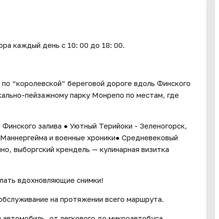
каждый день c 10: 00 до 18: 00.
 по “королевской” береговой дороге вдоль Финского
кально-пейзажному парку Монрепо по местам, где
 Финского залива ● Уютный Терийоки - Зеленогорск,
я Маннергейма и военные хроники● Средневековый
но, выборгский крендель — кулинарная визитка
елать вдохновляющие снимки!
обслуживание на протяжении всего маршрута.
 автомобиль, от легкового до микроавтобуса.