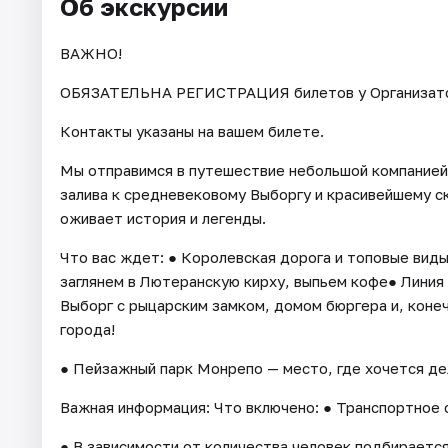
Об экскурсии
ВАЖНО!
ОБЯЗАТЕЛЬНА РЕГИСТРАЦИЯ билетов у Организатора 
Контакты указаны на вашем билете.
Мы отправимся в путешествие небольшой компанией
залива к средневековому Выборгу и красивейшему с
оживает история и легенды.
Что вас ждет: ● Королевская дорога и топовые виды
заглянем в Лютеранскую кирху, выпьем кофе● Лини
Выборг с рыцарским замком, домом бюргера и, конеч
города!
● Пейзажный парк Монрепо — место, где хочется д
Важная информация: Что включено: ● Транспортное 
● В зависимости от количества человек подбирается