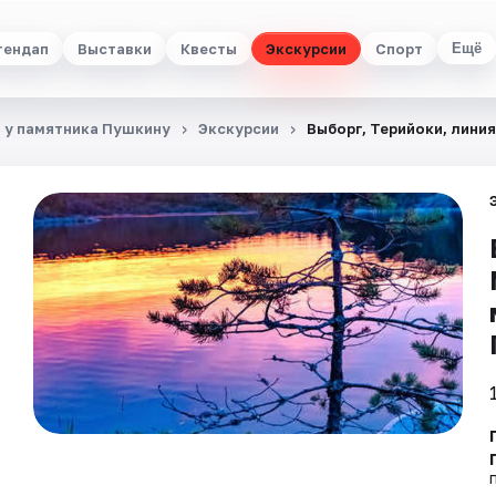
тендап
Выставки
Квесты
Экскурсии
Спорт
Ещё
, у памятника Пушкину
Экскурсии
Выборг, Терийоки, линия