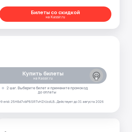
Билеты со скидкой
на Kassir.ru
Купить билеты
на Kassir.ru
2 шаг. Выберите билет и примените промокод
до оплаты
 erid: 25H8d7vbP8SRTvHZrUcdLB.
Действует до 31 августа 2026