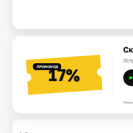
Города
Площадки
Артисты
Ск
Рейтинги
П
ПРОМОКОД
17%
Рекла