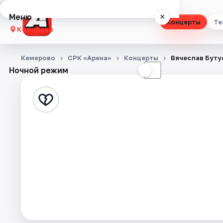
Меню
×
Концерты
Те
Кемерово
Концерты
Кемерово
СРК «Арена»
Концерты
Вячеслав Буту
Ночной режим
☀
☾
Театр
Стендап
Выставки
Квесты
Экскурсии
События