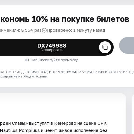
кономь 10% на покупке билетов
рименили: 8 564 раз
Проверено: 1 минуту назад
DX749988
Скопировать
1 шаг. Скопируйте промокод
ма. ООО "ЯНДЕКС МУЗЫКА", ИНН: 9705121040 erid: 25H8d7vbP8SRTvHZrUcdLB
ероприятие на Яндекс Афише!
«Орден Славы» выступят в Кемерово на сцене СРК
Nautilus Pompilius и ценит живое исполнение без