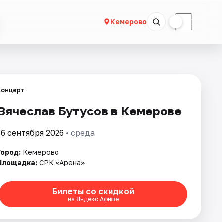
☀
☾
Кемерово
Концерт
Вячеслав Бутусов в Кемерове
16 сентября 2026
• среда
Город:
Кемерово
Площадка:
СРК «Арена»
Билеты со скидкой
на Яндекс Афише