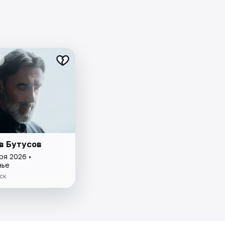
в Бутусов
ря 2026 •
нье
ск