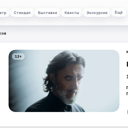
атр
Стендап
Выставки
Квесты
Экскурсии
Ещё
сов
12+