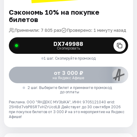
Сэкономь 10% на покупке
билетов
Применили: 7 805 раз
Проверено: 1 минуту назад
DX749988
Скопировать
1 шаг. Скопируйте промокод
от 3 000 ₽
на Яндекс Афише
2 шаг. Выберите билет и примените промокод
до оплаты
Реклама. ООО "ЯНДЕКС МУЗЫКА", ИНН: 9705121040 erid:
25H8d7vbP8SRTvHZrUcdLB
Действует до 30 сентября 2026
при покупке билетов от 3 000 ₽ на это мероприятие на Яндекс
Афише!