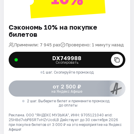
Сэкономь 10% на покупке
билетов
Применили: 7 945 раз
Проверено: 1 минуту назад
DX749988
Скопировать
1 шаг. Скопируйте промокод
от 2 500 ₽
на Яндекс Афише
2 шаг. Выберите билет и примените промокод
до оплаты
Реклама. ООО "ЯНДЕКС МУЗЫКА", ИНН: 9705121040 erid:
25H8d7vbP8SRTvHZrUcdLB
Действует до 30 сентября 2026
при покупке билетов от 3 000 ₽ на это мероприятие на Яндекс
Афише!