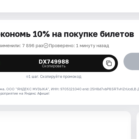
кономь 10% на покупке билетов
рименили: 7 896 раз
Проверено: 1 минуту назад
DX749988
Скопировать
1 шаг. Скопируйте промокод
ма. ООО "ЯНДЕКС МУЗЫКА", ИНН: 9705121040 erid: 25H8d7vbP8SRTvHZrUcdLB
ероприятие на Яндекс Афише!