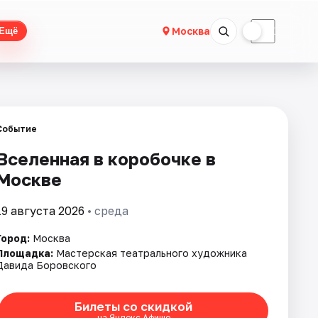
☀
☾
Москва
Ещё
Событие
Вселенная в коробочке в
Москве
19 августа 2026
• среда
Город:
Москва
Площадка:
Мастерская театрального художника
Давида Боровского
Билеты со скидкой
на Яндекс Афише