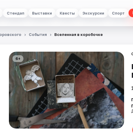
Стендап
Выставки
Квесты
Экскурсии
Спорт
Боровского
События
Вселенная в коробочке
6+