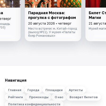
ва
Парадная Москва:
Билет С
прогулка с фотографом
Магии
четверг
20 августа 2026 • четверг
21 августа
лощадь
10)
Место встречи: м. Китай-город
Музей маг
(выход №11). У музея «Палаты
бояр Романовых»
Навигация
Главная
Города
Площадки
Артисты
Рейтинги
Промокоды
О нас
Возврат билетов
Политика конфиденциальности