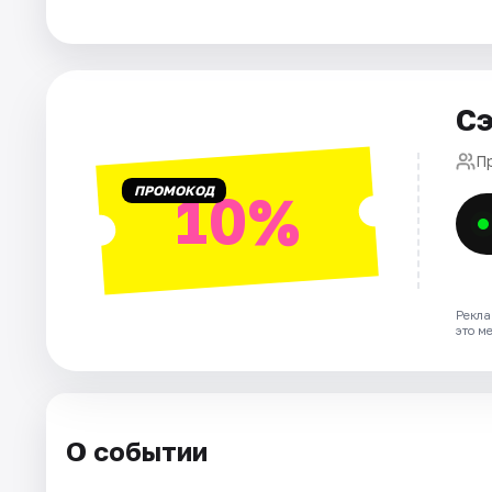
Города
Площадки
Сэ
Артисты
П
ПРОМОКОД
10%
Рейтинги
Рекла
это м
О событии