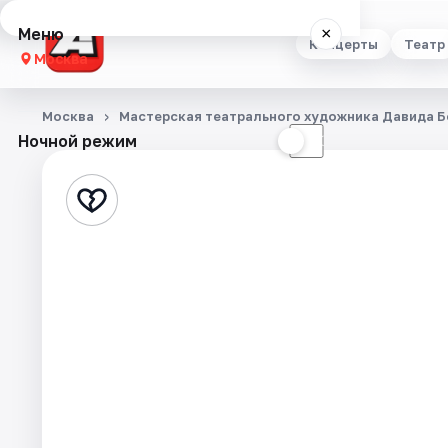
Меню
×
Концерты
Театр
Москва
Концерты
Москва
Мастерская театрального художника Давида 
Ночной режим
☀
☾
Театр
Стендап
Выставки
Квесты
Экскурсии
Спорт
События