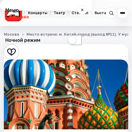
Меню
×
Концерты
Театр
Стендап
Выставки
Квест
Москва
Концерты
Москва
Место встречи: м. Китай-город (выход №11). У му
Ночной режим
☀
☾
Театр
Стендап
Выставки
Квесты
Экскурсии
Спорт
События