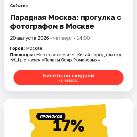
Событие
Парадная Москва: прогулка с
Города
фотографом в Москве
Площадки
20 августа 2026
• четверг • 14:00
Артисты
Город:
Москва
Площадка:
Место встречи: м. Китай-город (выход
Рейтинги
№11). У музея «Палаты бояр Романовых»
Билеты со скидкой
на Kassir.ru
ПРОМОКОД
17%