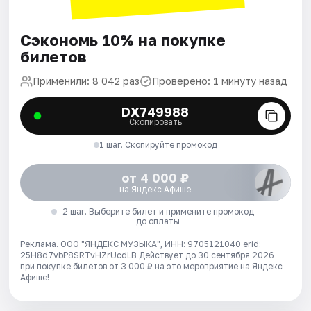
Сэкономь 10% на покупке
билетов
Применили: 8 042 раз
Проверено: 1 минуту назад
DX749988
Скопировать
1 шаг. Скопируйте промокод
от 4 000 ₽
на Яндекс Афише
2 шаг. Выберите билет и примените промокод
до оплаты
Реклама. ООО "ЯНДЕКС МУЗЫКА", ИНН: 9705121040 erid:
25H8d7vbP8SRTvHZrUcdLB
Действует до 30 сентября 2026
при покупке билетов от 3 000 ₽ на это мероприятие на Яндекс
Афише!