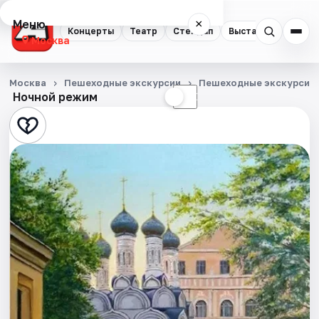
Меню
×
Концерты
Театр
Стендап
Выставки
Квест
Москва
Концерты
Москва
Пешеходные экскурсии
Пешеходные экскурсии
Ночной режим
☀
☾
Театр
Стендап
Выставки
Квесты
Экскурсии
Спорт
События