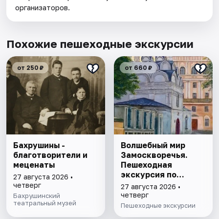
организаторов.
Похожие пешеходные экскурсии
от 250 ₽
от 660 ₽
Бахрушины -
Волшебный мир
благотворители и
Замоскворечья.
меценаты
Пешеходная
экскурсия по
27 августа 2026 •
Москве
четверг
27 августа 2026 •
четверг
Бахрушинский
театральный музей
Пешеходные экскурсии