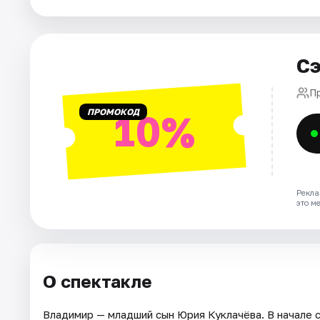
Рейтинги
Сэ
П
ПРОМОКОД
10%
Рекла
это м
О спектакле
Владимир — младший сын Юрия Куклачёва. В начале 