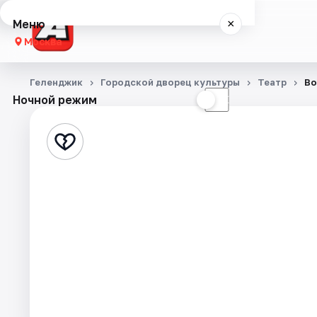
Меню
×
Москва
Концерты
Геленджик
Городской дворец культуры
Театр
Во
Ночной режим
☀
☾
Театр
Стендап
События
Города
Площадки
Артисты