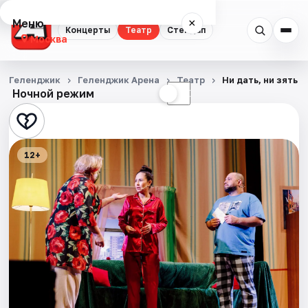
Меню
×
Концерты
Театр
Стендап
Москва
Концерты
Геленджик
Геленджик Арена
Театр
Ни дать, ни зять
Ночной режим
☀
☾
Театр
Стендап
12+
События
Города
Площадки
Артисты