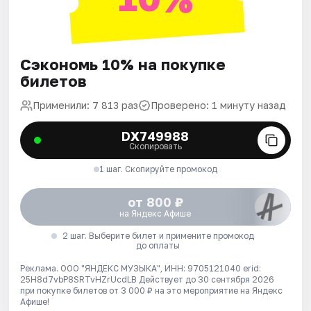
Сэкономь 10% на покупке
билетов
Применили: 7 813 раз
Проверено: 1 минуту назад
DX749988
Скопировать
1 шаг. Скопируйте промокод
от 800 ₽
на Яндекс Афише
2 шаг. Выберите билет и примените промокод
до оплаты
Реклама. ООО "ЯНДЕКС МУЗЫКА", ИНН: 9705121040 erid:
25H8d7vbP8SRTvHZrUcdLB
Действует до 30 сентября 2026
при покупке билетов от 3 000 ₽ на это мероприятие на Яндекс
Афише!