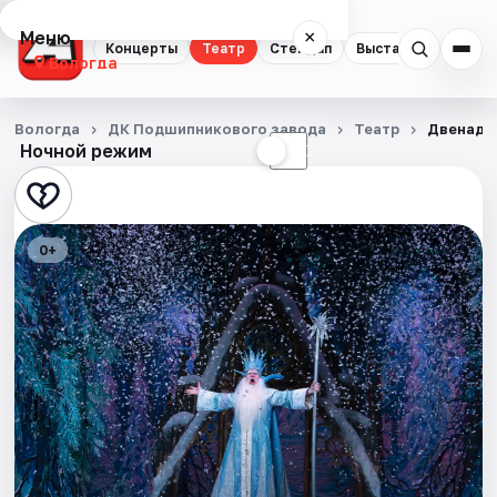
Меню
×
Концерты
Театр
Стендап
Выставки
Спорт
Вологда
Концерты
Вологда
ДК Подшипникового завода
Театр
Двенадц
Ночной режим
☀
☾
Театр
Стендап
0+
Выставки
Спорт
События
Города