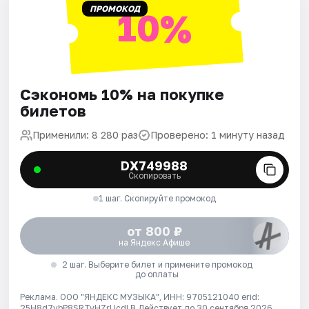
ПРОМОКОД
10%
Сэкономь 10% на покупке
билетов
Применили: 8 280 раз
Проверено: 1 минуту назад
DX749988
Скопировать
1 шаг. Скопируйте промокод
от 800 ₽
на Яндекс Афише
2 шаг. Выберите билет и примените промокод
до оплаты
Реклама. ООО "ЯНДЕКС МУЗЫКА", ИНН: 9705121040 erid:
25H8d7vbP8SRTvHZrUcdLB
Действует до 30 сентября 2026