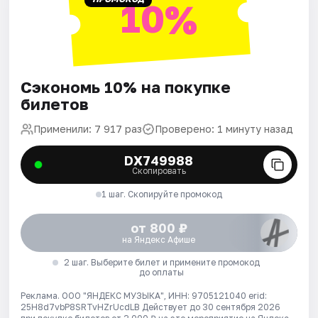
10%
Сэкономь 10% на покупке
билетов
Применили: 7 917 раз
Проверено: 1 минуту назад
DX749988
Скопировать
1 шаг. Скопируйте промокод
от 800 ₽
на Яндекс Афише
2 шаг. Выберите билет и примените промокод
до оплаты
Реклама. ООО "ЯНДЕКС МУЗЫКА", ИНН: 9705121040 erid:
25H8d7vbP8SRTvHZrUcdLB
Действует до 30 сентября 2026