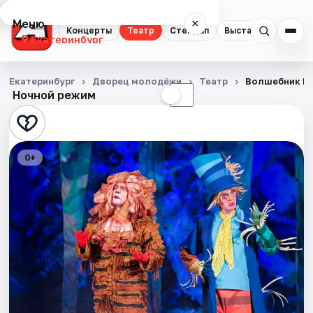
Меню
×
Концерты
Театр
Стендап
Выставки
Квест
Екатеринбург
Концерты
Екатеринбург
Дворец молодёжи
Театр
Волшебник И
Ночной режим
☀
☾
Театр
Стендап
0+
Выставки
Квесты
Экскурсии
Спорт
События