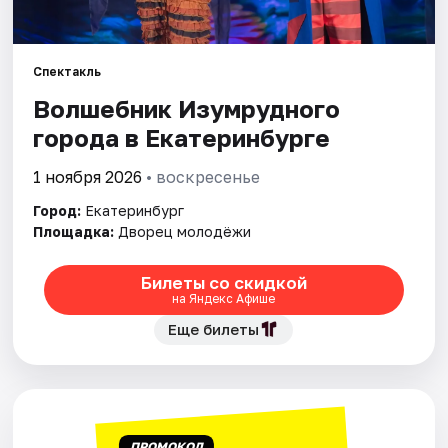
Города
Спектакль
Площадки
Волшебник Изумрудного
города в Екатеринбурге
Артисты
1 ноября 2026
• воскресенье
Рейтинги
Город:
Екатеринбург
Площадка:
Дворец молодёжи
Билеты со скидкой
на Яндекс Афише
Еще билеты
ПРОМОКОД