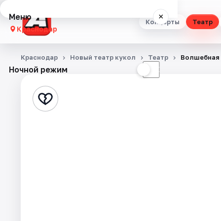
Меню
×
Концерты
Театр
Краснодар
Концерты
Краснодар
Новый театр кукол
Театр
Волшебная 
Ночной режим
☀
☾
Театр
Стендап
Выставки
Квесты
Экскурсии
Спорт
События