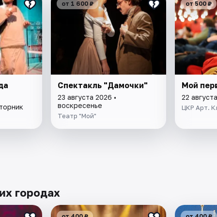
от 1 600 ₽
от 500 ₽
да
Спектакль "Дамочки"
Мой пер
23 августа 2026 •
22 август
воскресенье
вторник
ЦКР Арт. К
Театр "Мой"
их городах
от 400 ₽
от 400 ₽