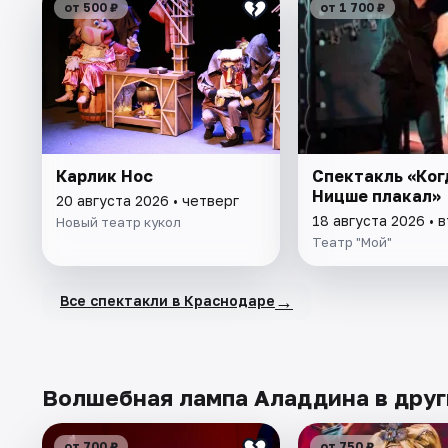
от 500 ₽
от 1 700 ₽
Карлик Нос
Спектакль «Ког
Ницше плакал»
20 августа 2026 • четверг
18 августа 2026 • 
Новый театр кукол
Театр "Мой"
→
Все спектакли в Краснодаре
Волшебная лампа Аладдина в друг
от 700 ₽
от 750 ₽