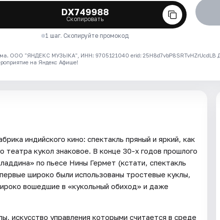
DX749988
Скопировать
1 шаг. Скопируйте промокод
ма. ООО "ЯНДЕКС МУЗЫКА", ИНН: 9705121040 erid: 25H8d7vbP8SRTvHZrUcdLB
ероприятие на Яндекс Афише!
брика индийского кино: спектакль пряный и яркий, как
о театра кукол знаковое. В конце 30-х годов прошлого
ладдина» по пьесе Нины Гермет (кстати, спектакль
впервые широко были использованы тростевые куклы,
широко вошедшие в «кукольный обиход» и даже
лы, искусство управления которыми считается в среде