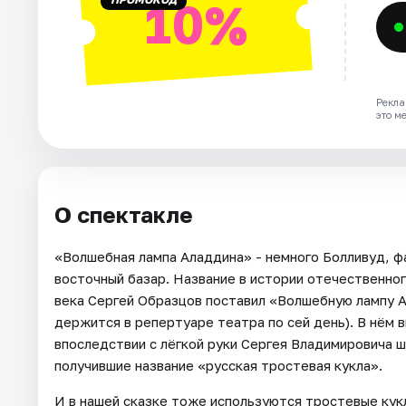
10%
Рекла
это м
О спектакле
«Волшебная лампа Аладдина» - немного Болливуд, фа
восточный базар. Название в истории отечественног
века Сергей Образцов поставил «Волшебную лампу А
держится в репертуаре театра по сей день). В нём 
впоследствии с лёгкой руки Сергея Владимировича 
получившие название «русская тростевая кукла».
И в нашей сказке тоже используются тростевые кук