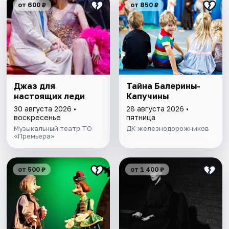
от 600 ₽
от 850 ₽
Джаз для
Тайна Балерины-
настоящих леди
Капучины
30 августа 2026 •
28 августа 2026 •
воскресенье
пятница
Музыкальный театр ТО
ДК железнодорожников
«Премьера»
от 500 ₽
от 1 400 ₽