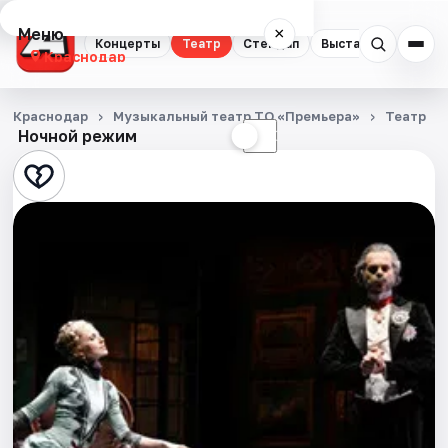
Меню
×
Концерты
Театр
Стендап
Выставки
Квест
Краснодар
Концерты
Краснодар
Музыкальный театр ТО «Премьера»
Театр
Ночной режим
☀
☾
Театр
Стендап
Выставки
Квесты
Экскурсии
Спорт
События