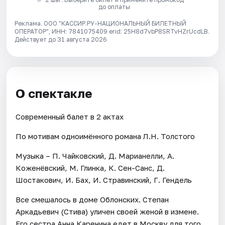
до оплаты
Реклама. ООО "КАССИР.РУ-НАЦИОНАЛЬНЫЙ БИЛЕТНЫЙ
ОПЕРАТОР", ИНН: 7841075409 erid: 25H8d7vbP8SRTvHZrUcdLB.
Действует до 31 августа 2026
О спектакле
Современный балет в 2 актах
По мотивам одноимённого романа Л.Н. Толстого
Музыка – П. Чайковский, Д. Марианелли, А.
Коженёвский, М. Глинка, К. Сен-Санс, Д.
Шостакович, И. Бах, И. Стравинский, Г. Гендель
Все смешалось в доме Облонских. Степан
Аркадьевич (Стива) уличен своей женой в измене.
Его сестра Анна Каренина едет в Москву для того,