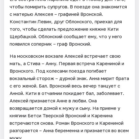
чтобы помирить супругов. В поезде она знакомится
с матерью Алексея – графиней Вронской.
Константин Левин, друг Облонского, приехал для
того, чтобы сделать предложение княжне Кити
Щербацкой. Облонский сообщает ему, что у него
появился соперник – граф Вронский.
На московском вокзале Алексей встречает свою
мать, а Стива – Анну. Первая встреча Карениной и
Вронского. Под колесами поезда погибает
вокзальный сторож – дурной знак. Анна мирит брата
с его женой. Бал. Вронский весь вечер танцует с
Анной. Кити в отчаянии покидает бал, заболевает.
Алексей признается Анне в любви. Она
возвращается домой к мужу и сыну. На приеме у
княгини Бетси Тверской Вронский и Каренина
встречаются снова. Роман Вронского и Карениной
разгорается – Анна беременна и признается во всем
мужу.