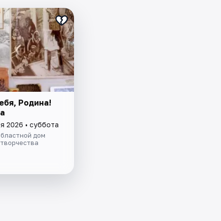
ебя, Родина!
а
я 2026 • суббота
областной дом
 творчества