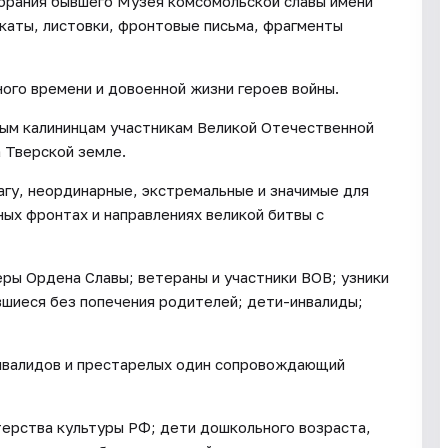
брания бывшего Музея комсомольской славы имени
каты, листовки, фронтовые письма, фрагменты
го времени и довоенной жизни героев войны.
ым калининцам участникам Великой Отечественной
 Тверской земле.
гу, неординарные, экстремальные и значимые для
ных фронтах и направлениях великой битвы с
еры Ордена Славы; ветераны и участники ВОВ; узники
вшиеся без попечения родителей; дети-инвалиды;
инвалидов и престарелых один сопровождающий
терства культуры РФ; дети дошкольного возраста,