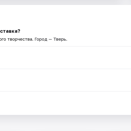
ыставка?
ого творчества
. Город — Тверь.
.