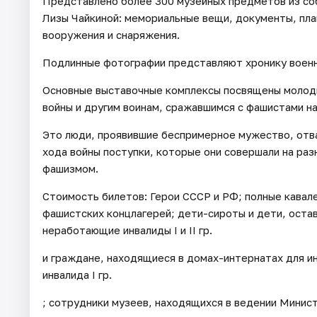
Представлено более 300 музейных предметов из со
Лизы Чайкиной: мемориальные вещи, документы, пла
вооружения и снаряжения.
Подлинные фотографии представляют хронику военно
Основные выставочные комплексы посвящены молод
войны и другим воинам, сражавшимся с фашистами на
Это люди, проявившие беспримерное мужество, отва
хода войны поступки, которые они совершали на раз
фашизмом.
Стоимость билетов: Герои СССР и РФ; полные кавал
фашистских концлагерей; дети-сироты и дети, оста
неработающие инвалиды I и II гр.
и граждане, находящиеся в домах-интернатах для 
инвалида I гр.
; сотрудники музеев, находящихся в ведении Минис