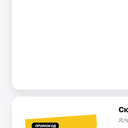
Города
Площадки
Артисты
Рейтинги
Ск
П
ПРОМОКОД