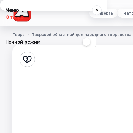
Меню
×
Концерты
Теат
Тверь
Концерты
Тверь
Тверской областной дом народного творчества
Ночной режим
☀
☾
Театр
Стендап
Выставки
Квесты
Экскурсии
Спорт
События