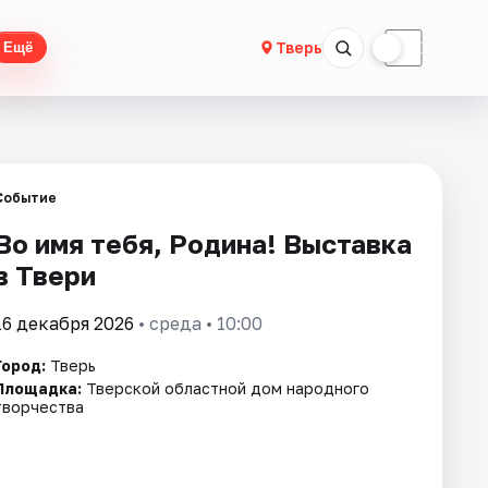
☀
☾
Тверь
Ещё
Событие
Во имя тебя, Родина! Выставка
в Твери
16 декабря 2026
• среда • 10:00
Город:
Тверь
Площадка:
Тверской областной дом народного
творчества