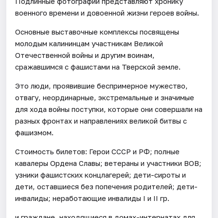
Подлинные фотографии представляют хронику
военного времени и довоенной жизни героев войны.
Основные выставочные комплексы посвящены
молодым калининцам участникам Великой
Отечественной войны и другим воинам,
сражавшимся с фашистами на Тверской земле.
Это люди, проявившие беспримерное мужество,
отвагу, неординарные, экстремальные и значимые
для хода войны поступки, которые они совершали на
разных фронтах и направлениях великой битвы с
фашизмом.
Стоимость билетов: Герои СССР и РФ; полные
кавалеры Ордена Славы; ветераны и участники ВОВ;
узники фашистских концлагерей; дети-сироты и
дети, оставшиеся без попечения родителей; дети-
инвалиды; неработающие инвалиды I и II гр.
и граждане, находящиеся в домах-интернатах для