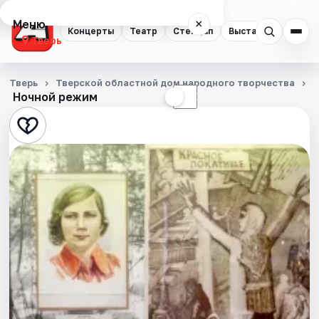
Меню
×
Концерты
Театр
Стендап
Выставки
Квест
Тверь
Концерты
Тверь
Тверской областной дом народного творчества
Ночной режим
☀
☾
Театр
Стендап
Выставки
Квесты
Экскурсии
Спорт
События