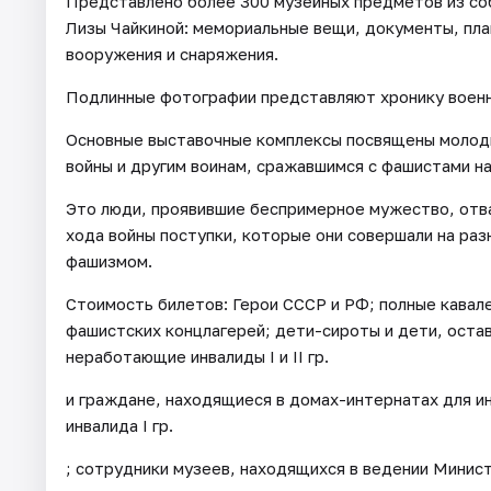
Представлено более 300 музейных предметов из со
Лизы Чайкиной: мемориальные вещи, документы, пла
вооружения и снаряжения.
Подлинные фотографии представляют хронику военно
Основные выставочные комплексы посвящены молод
войны и другим воинам, сражавшимся с фашистами на
Это люди, проявившие беспримерное мужество, отва
хода войны поступки, которые они совершали на раз
фашизмом.
Стоимость билетов: Герои СССР и РФ; полные кавал
фашистских концлагерей; дети-сироты и дети, оста
неработающие инвалиды I и II гр.
и граждане, находящиеся в домах-интернатах для 
инвалида I гр.
; сотрудники музеев, находящихся в ведении Минис