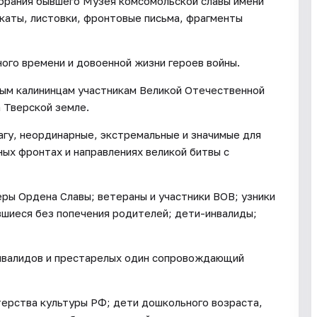
брания бывшего Музея комсомольской славы имени
каты, листовки, фронтовые письма, фрагменты
го времени и довоенной жизни героев войны.
ым калининцам участникам Великой Отечественной
 Тверской земле.
гу, неординарные, экстремальные и значимые для
ных фронтах и направлениях великой битвы с
еры Ордена Славы; ветераны и участники ВОВ; узники
вшиеся без попечения родителей; дети-инвалиды;
инвалидов и престарелых один сопровождающий
терства культуры РФ; дети дошкольного возраста,