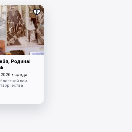
ебя, Родина!
а
 2026 • среда
областной дом
 творчества