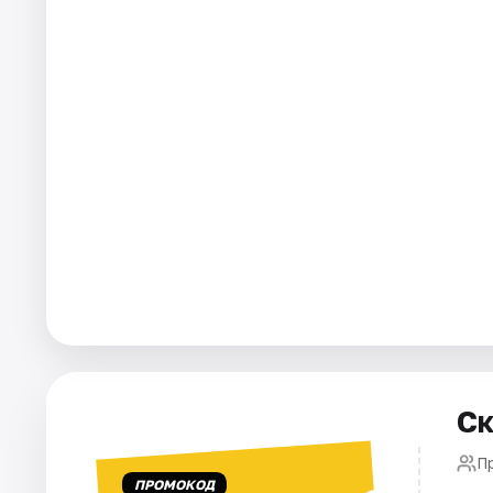
Города
Площадки
Артисты
Рейтинги
Ск
П
ПРОМОКОД