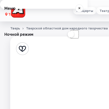
Меню
×
Концерты
Теат
Тверь
Концерты
Тверь
Тверской областной дом народного творчества
Ночной режим
☀
☾
Театр
Стендап
Выставки
Квесты
Экскурсии
Спорт
События