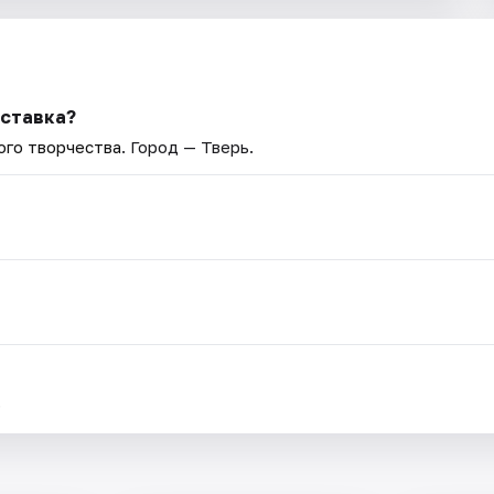
ыставка?
ого творчества
. Город — Тверь.
.