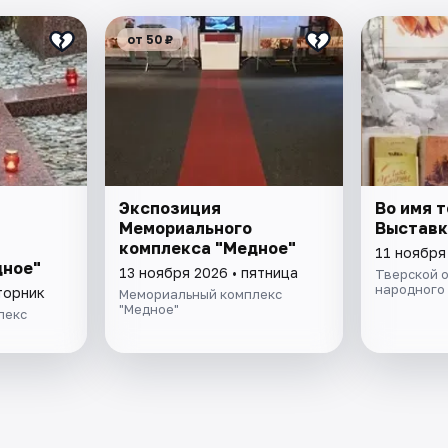
от 50 ₽
Экспозиция
Во имя т
Мемориального
Выставк
комплекса "Медное"
11 ноября
дное"
13 ноября 2026 • пятница
Тверской 
народного
торник
Мемориальный комплекс
"Медное"
лекс