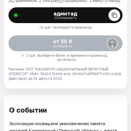
Применили: 2 399 раз
Проверено: 1 минуту назад
адмитад
Скопировать
1 шаг. Скопируйте промокод
от 50 ₽
на Kassir.ru
2 шаг. Выберите билет и примените промокод
до оплаты
Реклама. ООО "КАССИР.РУ-НАЦИОНАЛЬНЫЙ БИЛЕТНЫЙ
ОПЕРАТОР", ИНН: 7841075409 erid: 25H8d7vbP8SRTvHZrUcdLB.
Действует до 31 августа 2026
О событии
Экспозиция посвящена увековечению памяти
жителей Калининской (Тверской) области – жертв