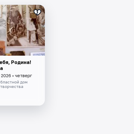
ебя, Родина!
а
 2026 • четверг
областной дом
 творчества