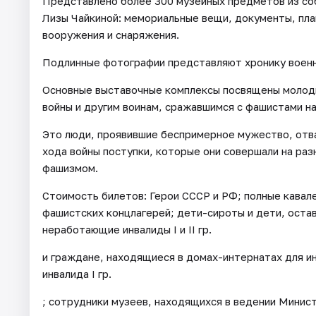
Представлено более 300 музейных предметов из со
Лизы Чайкиной: мемориальные вещи, документы, пла
вооружения и снаряжения.
Подлинные фотографии представляют хронику военно
Основные выставочные комплексы посвящены молод
войны и другим воинам, сражавшимся с фашистами на
Это люди, проявившие беспримерное мужество, отва
хода войны поступки, которые они совершали на раз
фашизмом.
Стоимость билетов: Герои СССР и РФ; полные кавал
фашистских концлагерей; дети-сироты и дети, оста
неработающие инвалиды I и II гр.
и граждане, находящиеся в домах-интернатах для 
инвалида I гр.
; сотрудники музеев, находящихся в ведении Минис