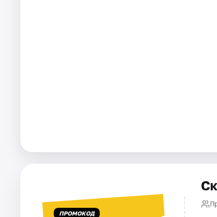
Города
Площадки
Артисты
Рейтинги
Ск
П
ПРОМОКОД