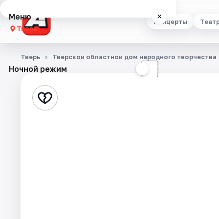
Меню
×
Концерты
Теат
Тверь
Концерты
Тверь
Тверской областной дом народного творчества
Ночной режим
☀
☾
Театр
Стендап
Выставки
Квесты
Экскурсии
Спорт
События