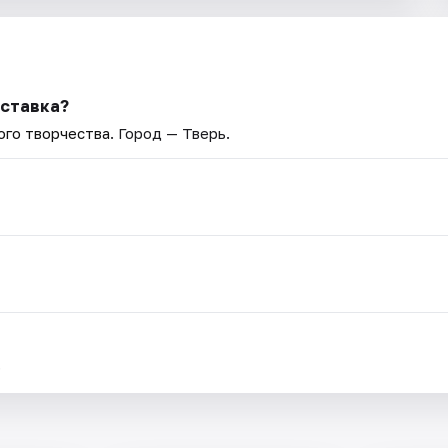
ыставка?
ого творчества
. Город — Тверь.
.