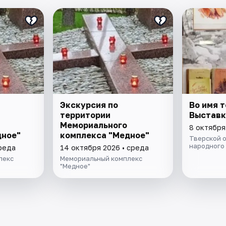
Экскурсия по
Во имя т
территории
Выставк
Мемориального
8 октября
дное"
комплекса "Медное"
Тверской 
народного
среда
14 октября 2026 • среда
лекс
Мемориальный комплекс
"Медное"