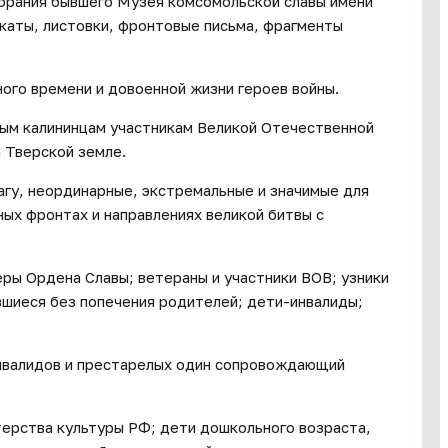
брания бывшего Музея комсомольской славы имени
каты, листовки, фронтовые письма, фрагменты
го времени и довоенной жизни героев войны.
ым калининцам участникам Великой Отечественной
 Тверской земле.
гу, неординарные, экстремальные и значимые для
ных фронтах и направлениях великой битвы с
еры Ордена Славы; ветераны и участники ВОВ; узники
вшиеся без попечения родителей; дети-инвалиды;
инвалидов и престарелых один сопровождающий
терства культуры РФ; дети дошкольного возраста,