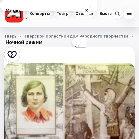
Меню
×
Концерты
Театр
Стендап
Выставки
Квест
Тверь
Концерты
Тверь
Тверской областной дом народного творчества
Ночной режим
☀
☾
Театр
Стендап
Выставки
Квесты
Экскурсии
Спорт
События