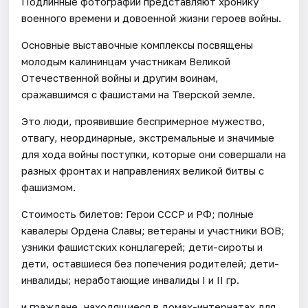
Подлинные фотографии представляют хронику
военного времени и довоенной жизни героев войны.
Основные выставочные комплексы посвящены
молодым калининцам участникам Великой
Отечественной войны и другим воинам,
сражавшимся с фашистами на Тверской земле.
Это люди, проявившие беспримерное мужество,
отвагу, неординарные, экстремальные и значимые
для хода войны поступки, которые они совершали на
разных фронтах и направлениях великой битвы с
фашизмом.
Стоимость билетов: Герои СССР и РФ; полные
кавалеры Ордена Славы; ветераны и участники ВОВ;
узники фашистских концлагерей; дети-сироты и
дети, оставшиеся без попечения родителей; дети-
инвалиды; неработающие инвалиды I и II гр.
и граждане, находящиеся в домах-интернатах для