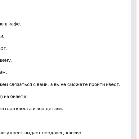
е в кафе.
и.
арт.
шему.
ам.
ем связаться с вами, а вы не сможете пройти квест.
) на билете!
втора квеста и все детали.
книгу квест выдаст продавец-кассир.