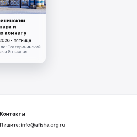
рининский
парк и
ю комнату
2026 • пятница
ело: Екатерининский
рк и Янтарная
Контакты
Пишите: info@afisha.org.ru