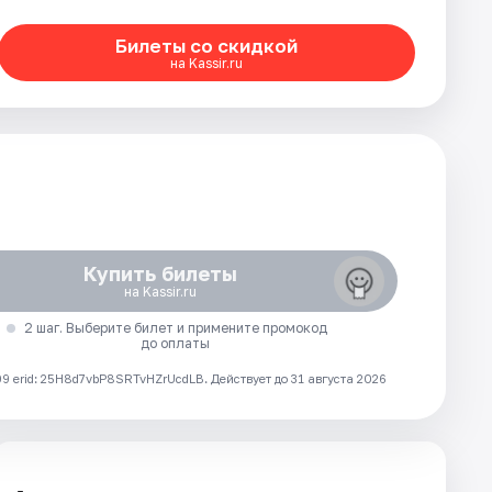
Билеты со скидкой
на Kassir.ru
Купить билеты
на Kassir.ru
2 шаг. Выберите билет и примените промокод
до оплаты
 erid: 25H8d7vbP8SRTvHZrUcdLB.
Действует до 31 августа 2026