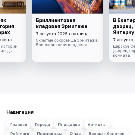
няк
Бриллиантовая
В Екате
тория
кладовая Эрмитажа
дворец, 
ерах
Янтарну
7 августа 2026 • пятница
ятница
7 августа 
Скрытые сокровища Эрмитажа.
Бриллиантовая кладовая
 истории
Царское С
тильды
дворец, па
комната
Навигация
Главная
Города
Площадки
Артисты
Рейтинги
Промокоды
О нас
Возврат билетов