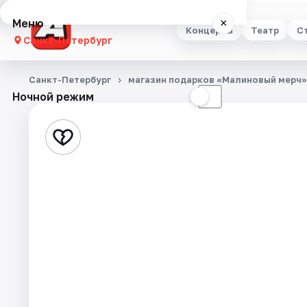
Меню
×
Концерты
Театр
С
Санкт-Петербург
Концерты
Санкт-Петербург
магазин подарков «Малиновый мерч»,
Ночной режим
☀
☾
Театр
Стендап
Выставки
Квесты
Экскурсии
Спорт
События