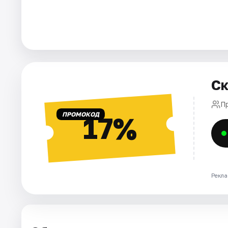
Города
Площадки
Артисты
Ск
Рейтинги
П
ПРОМОКОД
17%
Рекла