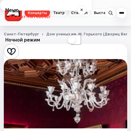
Меню
×
Концерты
Театр
Стендап
Выставки
Квест
Санкт-Петербург
Концерты
Санкт-Петербург
Дом ученых им. М. Горького (Дворец Вел
Ночной режим
☀
☾
Театр
Стендап
Выставки
Квесты
Экскурсии
Спорт
События