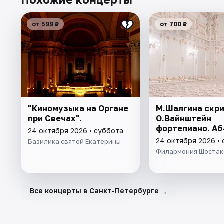
от 599 ₽
от 700 ₽
"Киномузыка на Органе
М.Шалгина скри
при Свечах".
О.Вайнштейн
фортепиано. Аб
24 октября 2026 • суббота
24 октября 2026 •
Базилика святой Екатерины
Филармония Шостак
→
Все концерты в Санкт-Петербурге