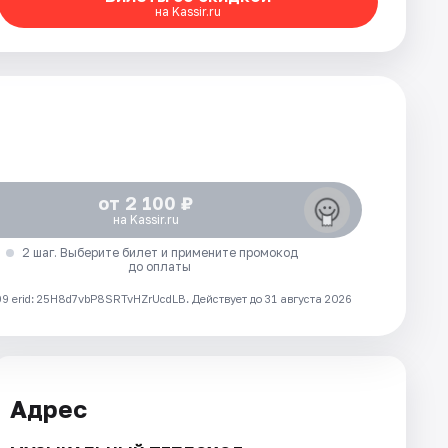
на Kassir.ru
от 2 100 ₽
на Kassir.ru
2 шаг. Выберите билет и примените промокод
до оплаты
 erid: 25H8d7vbP8SRTvHZrUcdLB.
Действует до 31 августа 2026
Адрес