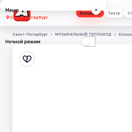
Меню
×
Концерты
Театр
С
Санкт-Петербург
Концерты
Санкт-Петербург
МУЗЫКАЛЬНЫЙ ТЕПЛОХОД
Конце
Ночной режим
☀
☾
Театр
Стендап
Выставки
Квесты
Экскурсии
Спорт
События