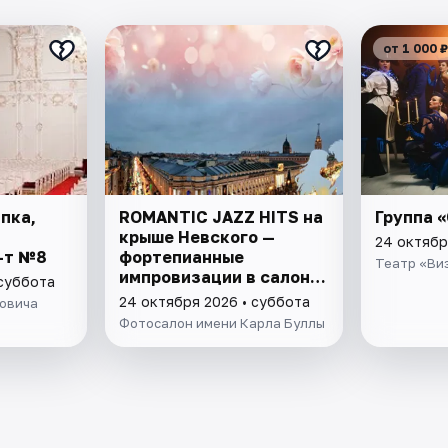
от 1 000 ₽
пка,
ROMANTIC JAZZ HITS на
Группа 
крыше Невского —
24 октябр
-т №8
фортепианные
Театр «Ви
импровизации в салоне
 суббота
Серебряного века.
24 октября 2026 • суббота
овича
Вечеринка с фуршетом
Фотосалон имени Карла Буллы
в музее