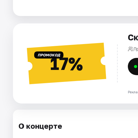
Города
Площадки
Ск
Артисты
П
ПРОМОКОД
17%
Рейтинги
Рекла
О концерте