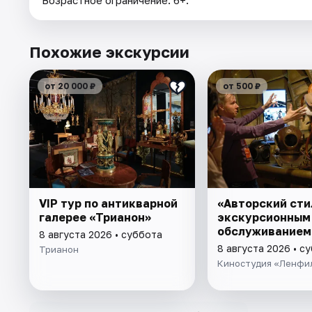
Возрастное ограничение: 6+.
Похожие экскурсии
от 20 000 ₽
от 500 ₽
VIP тур по антикварной
«Авторский сти
галерее «Трианон»
экскурсионным
обслуживанием
8 августа 2026 • суббота
8 августа 2026 • с
Трианон
Киностудия «Ленфи