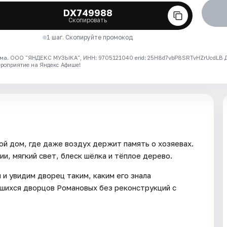
DX749988
Скопировать
1 шаг. Скопируйте промокод
ма. ООО "ЯНДЕКС МУЗЫКА", ИНН: 9705121040 erid: 25H8d7vbP8SRTvHZrUcdLB
ероприятие на Яндекс Афише!
ой дом, где даже воздух держит память о хозяевах.
и, мягкий свет, блеск шёлка и тёплое дерево.
и увидим дворец таким, каким его знала
вшихся дворцов Романовых без реконструкций с