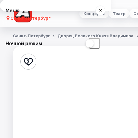
Меню
×
Концерты
Театр
С
Санкт-Петербург
Концерты
Санкт-Петербург
Дворец Великого Князя Владимира
Ночной режим
☀
☾
Театр
Стендап
Выставки
Квесты
Экскурсии
Спорт
События