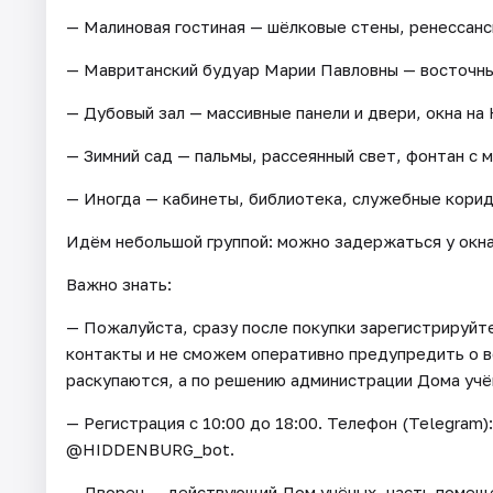
— Малиновая гостиная — шёлковые стены, ренессанс
— Мавританский будуар Марии Павловны — восточные
— Дубовый зал — массивные панели и двери, окна на
— Зимний сад — пальмы, рассеянный свет, фонтан с 
— Иногда — кабинеты, библиотека, служебные корид
Идём небольшой группой: можно задержаться у окна
Важно знать:
— Пожалуйста, сразу после покупки зарегистрируйте
контакты и не сможем оперативно предупредить о 
раскупаются, а по решению администрации Дома учё
— Регистрация с 10:00 до 18:00. Телефон (Telegram):
@HIDDENBURG_bot.
— Дворец — действующий Дом учёных, часть помещ