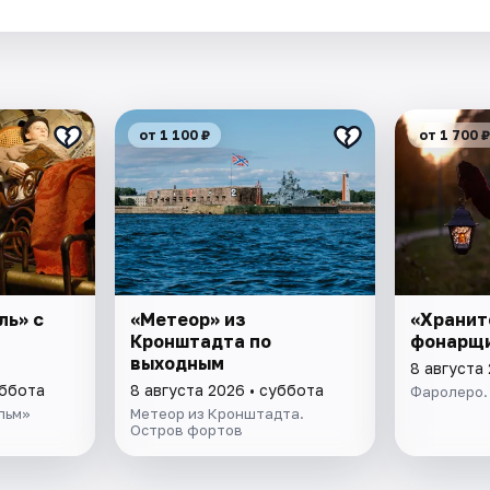
от 1 100 ₽
от 1 700 ₽
ль» с
«Метеор» из
«Хранит
Кронштадта по
фонарщ
выходным
8 августа
уббота
8 августа 2026 • суббота
Фаролеро.
льм»
Метеор из Кронштадта.
Остров фортов