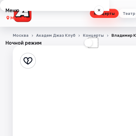
Меню
×
Концерты
Театр
Москва
Концерты
Москва
Академ Джаз Клуб
Концерты
Владимир 
Ночной режим
☀
☾
Театр
Стендап
Выставки
Квесты
Экскурсии
Спорт
События