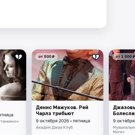
от 500 ₽
от 1 000 ₽
Денис Мажуков. Рей
Джазовы
Чарлз трибьют
Болесла
ятница
9 октября 2026 • пятница
9 октября
станкино»
Академ Джаз Клуб
Музыкальн
More»