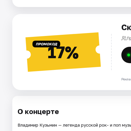
Города
Ск
Площадки
Пр
Артисты
ПРОМОКОД
17%
Рейтинги
Рекла
О концерте
Владимир Кузьмин — легенда русской рок- и поп муз