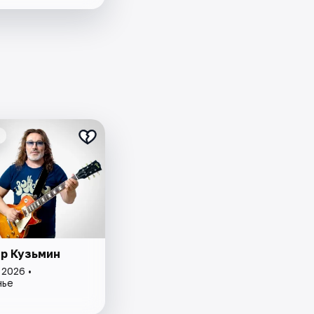
р Кузьмин
 2026 •
нье