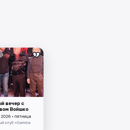
й вечер с
вом Войшко
 2026 • пятница
ый клуб «Gamma