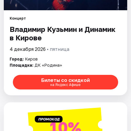
Города
Концерт
Владимир Кузьмин и Динамик
Площадки
в Кирове
Артисты
4 декабря 2026
• пятница
Рейтинги
Город:
Киров
Площадка:
ДК «Родина»
Билеты со скидкой
на Яндекс Афише
ПРОМОКОД
10%