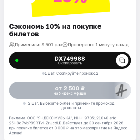
Сэкономь 10% на покупке
билетов
Применили: 8 501 раз
Проверено: 1 минуту назад
DX749988
Скопировать
1 шаг. Скопируйте промокод
от 2 500 ₽
на Яндекс Афише
2 шаг. Выберите билет и примените промокод
до оплаты
Реклама. ООО "ЯНДЕКС МУЗЫКА", ИНН: 9705121040 erid:
25H8d7vbP8SRTvHZrUcdLB
Действует до 30 сентября 2026
при покупке билетов от 3 000 ₽ на это мероприятие на Яндекс
Афише!