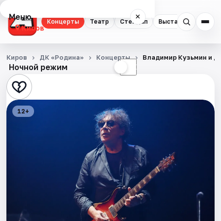
Меню
×
Концерты
Театр
Стендап
Выставки
Квест
Киров
Концерты
Киров
ДК «Родина»
Концерты
Владимир Кузьмин и Д
Ночной режим
☀
☾
Театр
Стендап
12+
Выставки
Квесты
Экскурсии
Спорт
События