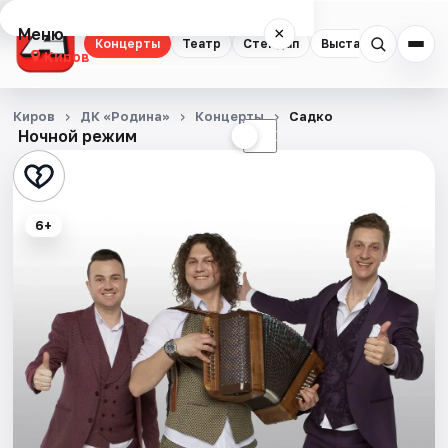
Меню
×
Концерты
Театр
Стендап
Выставки
Квест
Киров
Концерты
Киров
ДК «Родина»
Концерты
Садко
Ночной режим
☀
☾
Театр
Стендап
6+
Выставки
Квесты
Экскурсии
Спорт
События