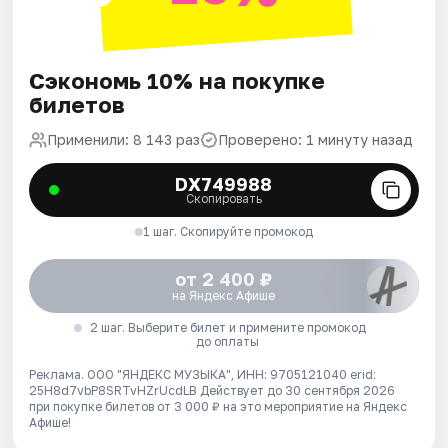
Сэкономь 10% на покупке
билетов
Применили: 8 143 раз
Проверено: 1 минуту назад
DX749988
Скопировать
1 шаг. Скопируйте промокод
от 2 400 ₽
на Яндекс Афише
2 шаг. Выберите билет и примените промокод
до оплаты
Реклама. ООО "ЯНДЕКС МУЗЫКА", ИНН: 9705121040 erid:
25H8d7vbP8SRTvHZrUcdLB
Действует до 30 сентября 2026
при покупке билетов от 3 000 ₽ на это мероприятие на Яндекс
Афише!