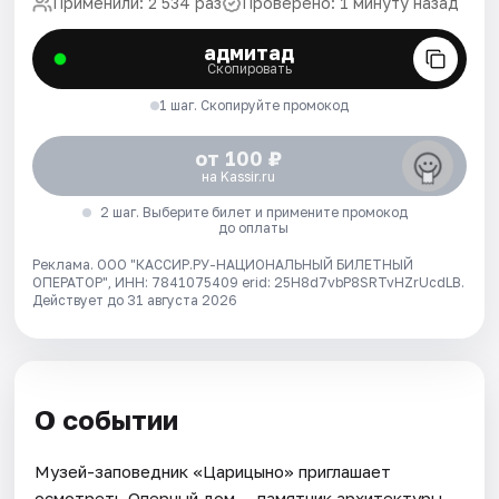
Применили: 2 534 раз
Проверено: 1 минуту назад
адмитад
Скопировать
1 шаг. Скопируйте промокод
от 100 ₽
на Kassir.ru
2 шаг. Выберите билет и примените промокод
до оплаты
Реклама. ООО "КАССИР.РУ-НАЦИОНАЛЬНЫЙ БИЛЕТНЫЙ
ОПЕРАТОР", ИНН: 7841075409 erid: 25H8d7vbP8SRTvHZrUcdLB.
Действует до 31 августа 2026
О событии
Музей-заповедник «Царицыно» приглашает
осмотреть Оперный дом — памятник архитектуры