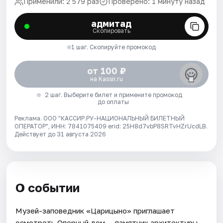
Применили: 2 579 раз
Проверено: 1 минуту назад
адмитад
Скопировать
1 шаг. Скопируйте промокод
от 100 ₽
на Kassir.ru
2 шаг. Выберите билет и примените промокод
до оплаты
Реклама. ООО "КАССИР.РУ-НАЦИОНАЛЬНЫЙ БИЛЕТНЫЙ
ОПЕРАТОР", ИНН: 7841075409 erid: 25H8d7vbP8SRTvHZrUcdLB.
Действует до 31 августа 2026
О событии
Музей-заповедник «Царицыно» приглашает
осмотреть Оперный дом — памятник архитектуры