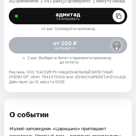
Применили: 2 542 раз
Проверено: 1 минуту назад
адмитад
Скопировать
1 шаг. Скопируйте промокод
от 100 ₽
на Kassir.ru
2 шаг. Выберите билет и примените промокод
до оплаты
Реклама. ООО "КАССИР.РУ-НАЦИОНАЛЬНЫЙ БИЛЕТНЫЙ
ОПЕРАТОР", ИНН: 7841075409 erid: 25H8d7vbP8SRTvHZrUcdLB.
Действует до 31 августа 2026
О событии
Музей-заповедник «Царицыно» приглашает
осмотреть Оперный дом — памятник архитектуры