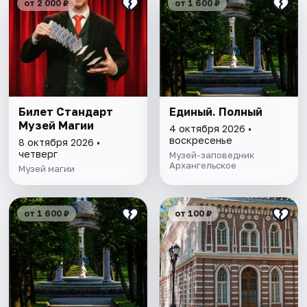
от 2 000 ₽
от 1 600 ₽
Билет Стандарт
Единый. Полный
Музей Магии
4 октября 2026 •
воскресенье
8 октября 2026 •
четверг
Музей-заповедник
Архангельское
Музей магии
от 1 600 ₽
от 100 ₽