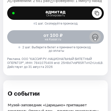
Применили: 2 681 раз
Проверено: 1 минуту назад
адмитад
Скопировать
1 шаг. Скопируйте промокод
от 100 ₽
на Kassir.ru
2 шаг. Выберите билет и примените промокод
до оплаты
Реклама. ООО "КАССИР.РУ-НАЦИОНАЛЬНЫЙ БИЛЕТНЫЙ
ОПЕРАТОР", ИНН: 7841075409 erid: 25H8d7vbP8SRTvHZrUcdLB.
Действует до 31 августа 2026
О событии
Музей-заповедник «Царицыно» приглашает
осмотреть Оперный дом — памятник архитектуры