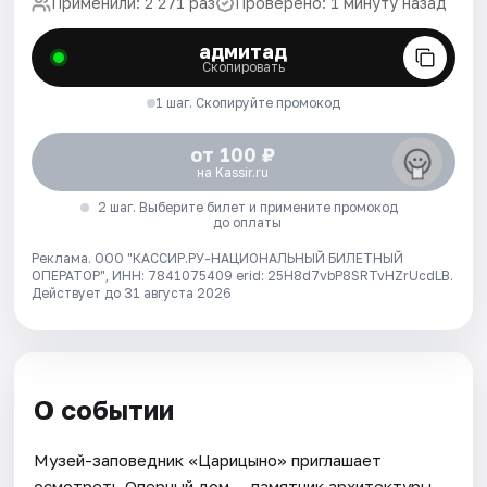
Применили: 2 271 раз
Проверено: 1 минуту назад
адмитад
Скопировать
1 шаг. Скопируйте промокод
от 100 ₽
на Kassir.ru
2 шаг. Выберите билет и примените промокод
до оплаты
Реклама. ООО "КАССИР.РУ-НАЦИОНАЛЬНЫЙ БИЛЕТНЫЙ
ОПЕРАТОР", ИНН: 7841075409 erid: 25H8d7vbP8SRTvHZrUcdLB.
Действует до 31 августа 2026
О событии
Музей-заповедник «Царицыно» приглашает
осмотреть Оперный дом — памятник архитектуры