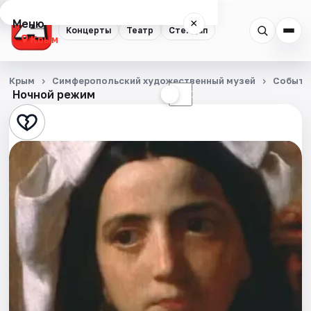
Меню
×
Концерты
Театр
Стендап
Крым
Концерты
Крым
Симферопольский художественный музей
Событи
Ночной режим
☀
☾
Театр
Стендап
События
Города
Площадки
Артисты